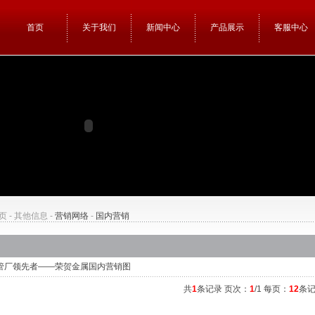
首页
关于我们
新闻中心
产品展示
客服中心
页
-
其他信息
-
营销网络
-
国内营销
管厂领先者——荣贺金属国内营销图
共
1
条记录 页次：
1
/1 每页：
12
条